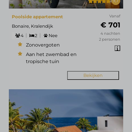
9,7
Poolside appartement
Vanaf
€ 701
Bonaire, Kralendijk
4 nachten
4
2
Nee
2 personen
Zonovergoten
Aan het zwembad en
tropische tuin
Bekijken