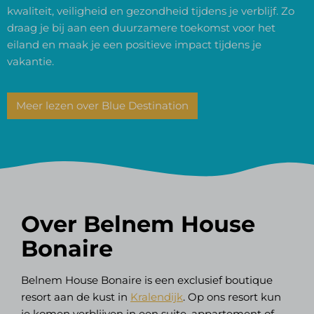
kwaliteit, veiligheid en gezondheid tijdens je verblijf. Zo
draag je bij aan een duurzamere toekomst voor het
eiland en maak je een positieve impact tijdens je
vakantie.
Meer lezen over Blue Destination
Over Belnem House
Bonaire
Belnem House Bonaire is een exclusief boutique
resort aan de kust in
Kralendijk
. Op ons resort kun
je komen verblijven in een suite, appartement of