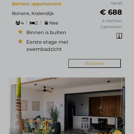
Belnem appartement
Vanaf
€ 688
Bonaire, Kralendijk
4 nachten
4
2
Nee
2 personen
Binnen is buiten
Eerste etage met
zwembadzicht
Bekijken