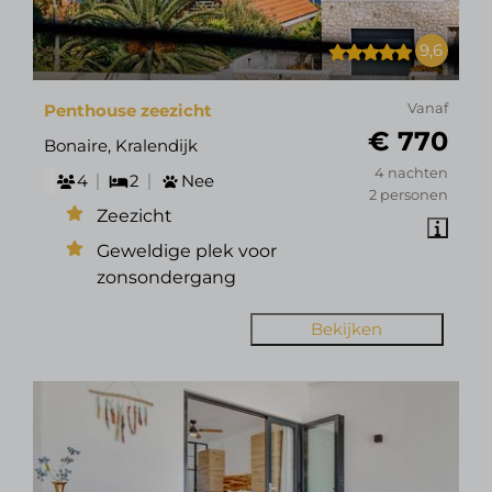
9,6
Penthouse zeezicht
Vanaf
€ 770
Bonaire, Kralendijk
4 nachten
4
2
Nee
2 personen
Zeezicht
Geweldige plek voor
zonsondergang
Bekijken