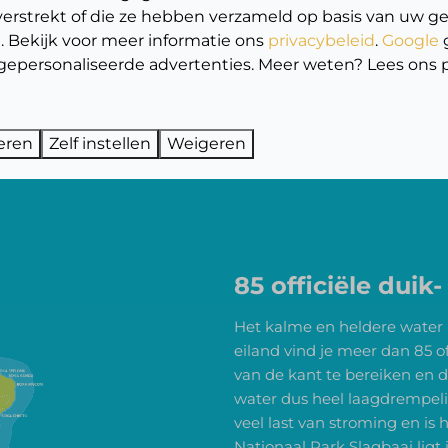
verstrekt of die ze hebben verzameld op basis van uw g
. Bekijk voor meer informatie ons
privacybeleid
.
Google
gepersonaliseerde advertenties. Meer weten? Lees ons p
eren
Zelf instellen
Weigeren
85 officiële duik-
Het kalme en heldere water
eiland vind je meer dan 85 of
van de kant te bereiken en 
water dus heel laagdrempelig
veel last van stroming en i
Nationaal Park Slagbaai ligt