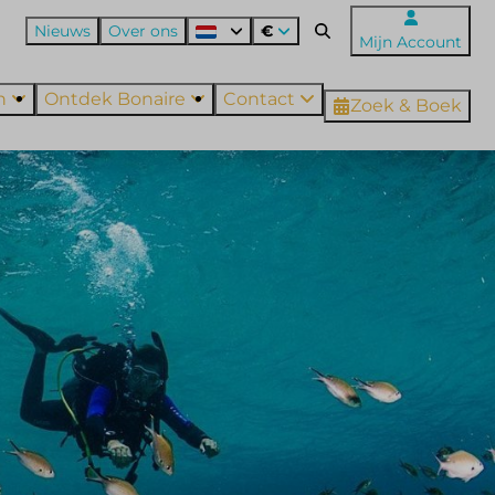
Nieuws
Over ons
€
Mijn Account
en
Ontdek Bonaire
Contact
Zoek & Boek