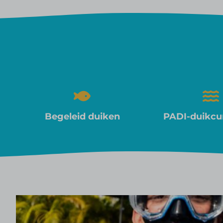
Begeleid duiken
PADI-duikcu