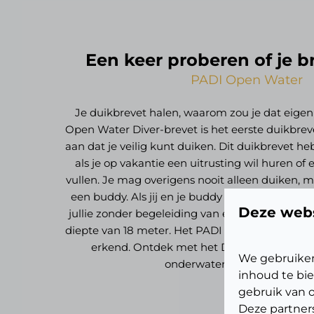
Een keer proberen of je b
PADI Open Water
Je duikbrevet halen, waarom zou je dat eigenl
Open Water Diver-brevet is het eerste duikbre
aan dat je veilig kunt duiken. Dit duikbrevet he
als je op vakantie een uitrusting wil huren of e
vullen. Je mag overigens nooit alleen duiken, ma
een buddy. Als jij en je buddy dit eerste breve
Deze webs
jullie zonder begeleiding van een professional
diepte van 18 meter. Het PADI Open Water Dive
erkend. Ontdek met het Dive Friends team
We gebruiken
onderwaterwereld van Bonai
inhoud te bie
gebruik van o
Deze partner