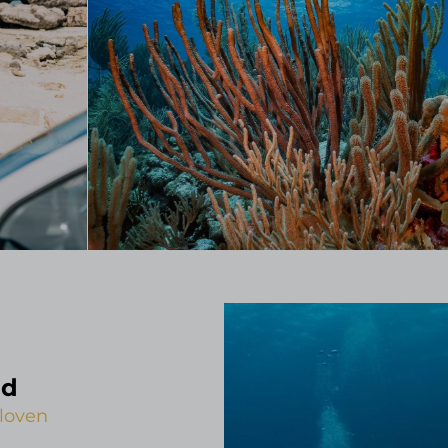
od
eloven