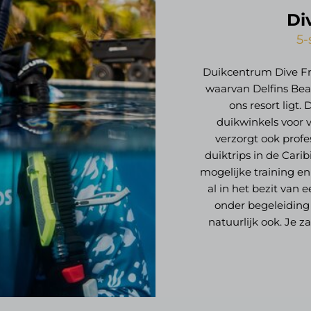
Di
5-
Duikcentrum Dive Frie
waarvan Delfins Beac
ons resort ligt.
duikwinkels voor 
verzorgt ook prof
duiktrips in de Cari
mogelijke training en
al in het bezit van 
onder begeleiding
natuurlijk ook. Je z