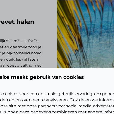
revet halen
ijk willen? Het PADI
vet en daarmee toon je
b je bijvoorbeeld nodig
en duikfles wil laten
ar doet dit altijd met
t bezitten, dan mogen
ite maakt gebruik van cookies
 samen duiken tot een
r-brevet is wereldwijd
 de fascinerende
 cookies voor een optimale gebruikservaring, om geper
re!
den en ons verkeer te analyseren. Ook delen we inform
nze site met onze partners voor social media, advertere
s kunnen deze gegevens combineren met andere inform