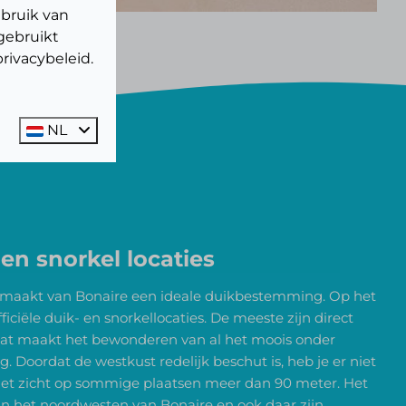
ebruik van
gebruikt
rivacybeleid.
NL
 en snorkel locaties
 maakt van Bonaire een ideale duikbestemming. Op het
ficiële duik- en snorkellocaties. De meeste zijn direct
dat maakt het bewonderen van al het moois onder
. Doordat de westkust redelijk beschut is, heb je er niet
s het zicht op sommige plaatsen meer dan 90 meter. Het
 in het noordwesten van Bonaire en ook daar zijn