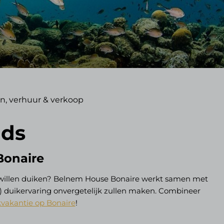
n, verhuur & verkoop
nds
Bonaire
ns willen duiken? Belnem House Bonaire werkt samen met
te) duikervaring onvergetelijk zullen maken. Combineer
kvakantie op Bonaire
!