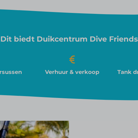
Dit biedt Duikcentrum Dive Friends
rsussen
Verhuur & verkoop
Tank d