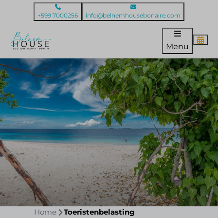
+599 7000256
info@belnemhousebonaire.com
Menu
Home
Toeristenbelasting