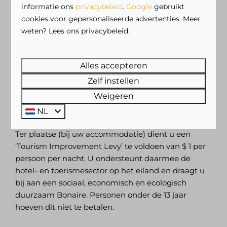
aankomst op de luchthaven direct betalen met
informatie ons
privacybeleid
.
Google
gebruikt
creditcard of pin/maestro
.
Let op:
Contante
cookies voor gepersonaliseerde advertenties. Meer
betalingen worden
niet
geaccepteerd.
weten? Lees ons privacybeleid.
Meer informatie en online betalen:
👉
Alles accepteren
https://bonairegov.com/inwoners/toeristenbelasting
Zelf instellen
Weigeren
TIL
NL
Ter plaatse (bij uw accommodatie) dient u een
‘Tourism Improvement Levy’ te voldoen van $ 1 per
persoon per nacht. U ondersteunt daarmee de
hotel- en toerismesector op het eiland en draagt u
bij aan een sociaal, economisch en ecologisch
duurzaam Bonaire. Personen onder de 13 jaar
hoeven dit niet te betalen.