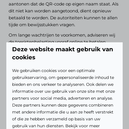
aantonen dat de QR-code op eigen naam staat. Als
dit niet kan worden aangetoond, dient opnieuw
betaald te worden. De autoriteiten kunnen te allen
tijde om bewijsstukken vragen.
Om lange wachtrijen te voorkomen, adviseren wij
de toeristenbelasting vooraf online te betalen.
Deze website maakt gebruik van
cookies
Online betalen
De toeristenbelasting kan eenvoudig online worden
We gebruiken cookies voor een optimale
voldaan via de link bovenaan deze pagina. Dit kan
gebruikservaring, om gepersonaliseerde inhoud te
vanaf
7 dagen voor vertrek
en is mogelijk via
bieden en ons verkeer te analyseren. Ook delen we
creditcard of iDEAL
. 💡
Regel uw QR-code vóór
informatie over uw gebruik van onze site met onze
aankomst
om onnodig lange wachttijden te
partners voor social media, adverteren en analyse.
voorkomen.
Deze partners kunnen deze gegevens combineren
Mocht een online betaling niet lukken, dan kunt u
met andere informatie die u aan ze heeft verstrekt
de optie
‘Pay at Kiosk’
selecteren en toch alvast
of die ze hebben verzameld op basis van uw
een QR-code ontvangen. Hiermee kunt u bij
gebruik van hun diensten. Bekijk voor meer